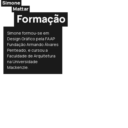
Simone
Mattar
Formação
Simone formou-se em
Design Gráfico pela FAAP
Fundação Armando Álvares
Penteado, e cursou a
Faculdade de Arquitetura
na Universidade
Mackenzie.