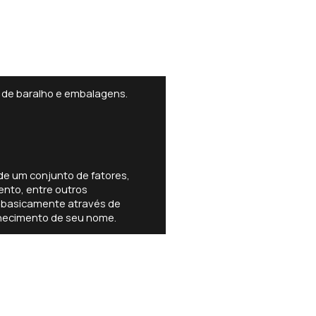
s de baralho e embalagens.
de um conjunto de fatores,
ento, entre outros
 basicamente através de
hecimento de seu nome.