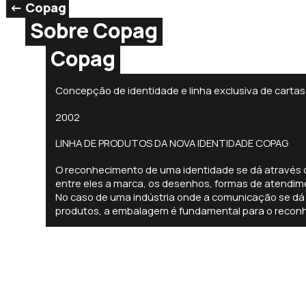
<- Copag
Sobre Copag
Copag
Concepção de identidade e linha exclusiva de carta
2002
LINHA DE PRODUTOS DA NOVA IDENTIDADE COPAG
O reconhecimento de uma identidade se dá através 
entre eles a marca, os desenhos, formas de atendim
No caso de uma indústria onde a comunicação se dá
produtos, a embalagem é fundamental para o recon