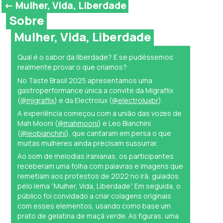
<- Mulher, Vida, Liberdade
Sobre
Mulher, Vida, Liberdade
Qual é o sabor da liberdade? E se pudéssemos
realmente provar o que criamos?
No Taste Brasil 2025 apresentamos uma
gastroperformance única a convite da Migraflix
(
@migraflix
) e da Electrolux (
@electroluxbr
).
A experiência começou com a união das vozes de
Mah Mooni (
@mahmooni
) e Leo Bianchini
(
@leobianchini
), que cantaram em persa o que
muitas mulheres ainda precisam sussurrar.
Ao som de melodias iranianas, os participantes
receberam uma folha com palavras e imagens que
remetiam aos protestos de 2022 no Irã, guiados
pelo lema “Mulher, Vida, Liberdade”. Em seguida, o
público foi convidado a criar colagens originais
com esses elementos, usando como base um
prato de gelatina de maçã verde. As figuras, uma