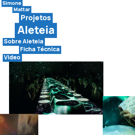
Simone
Mattar
Projetos
Aleteia
Sobre Aleteia
Ficha Técnica
Video