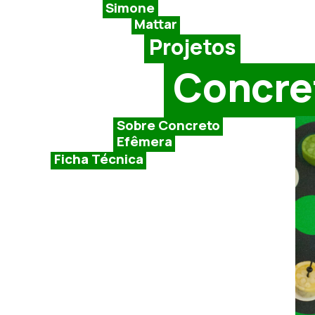
Simone
Mattar
Projetos
Concre
Sobre Concreto
Efêmera
Ficha Técnica