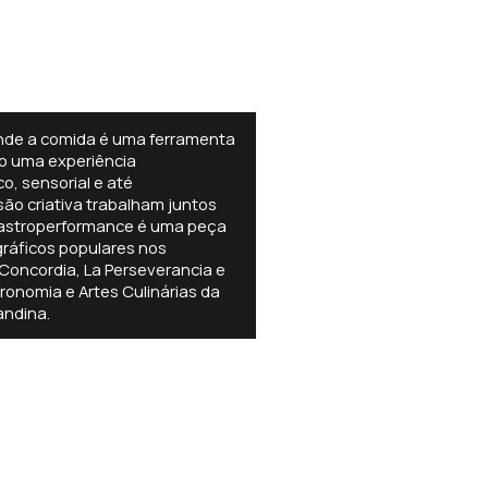
onde a comida é uma ferramenta
mo uma experiência
o, sensorial e até
ão criativa trabalham juntos
 Gastroperformance é uma peça
gráficos populares nos
Concordia, La Perseverancia e
onomia e Artes Culinárias da
andina.