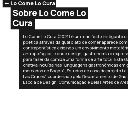
<- Lo Come Lo Cura
Sobre Lo Come Lo
Cura
Lo Come Lo Cura (2021) é um manifesto instigante 
poética através da qual o ato de comer aparece co
contrapontística exigindo um envolvimento metafóric
antropofágico, e onde design, gastronomia e express
para fazer da comida uma forma de arte total. Esta
criativa incluída nas “Linguagens gastronômicas em 
mercados de Bogotá; Estudos de caso do projeto La 
Las Cruces”, coordenado pelo Departamento de Gastr
Escola de Design, Comunicação e Belas Artes de Are