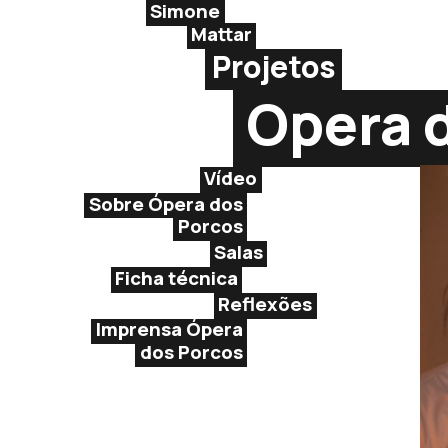
Simone
Mattar
Projetos
Opera 
Vídeo
Sobre Ópera dos
Porcos
Salas
Ficha técnica
Reflexões
Imprensa Ópera
dos Porcos