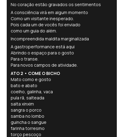
No coração estão gravados os sentimentos
A consciência virá em algum momento
Como um visitante inesperado.
Pois cada um de vocês foi enviado
como um guia do além.
Incompreendida maldita marginalizada
A gastroperformance está aqui
Abrindo o espaço para o gosto
Para o transe.
Para novos campos de atividade.
ATO 2 • COME O BICHO
Mato como e gosto
bato e abato
coelho, galinha, vaca
pula rã, salteada
salta xinxim
sangra o porco
samba no lombo
guincha o sangue
farinha torresmo
torço pescoço