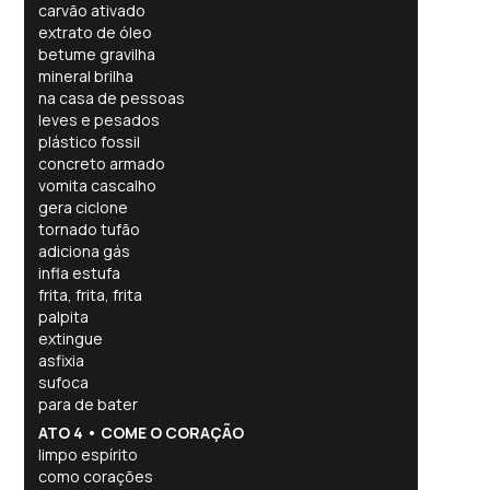
carvão ativado
extrato de óleo
betume gravilha
mineral brilha
na casa de pessoas
leves e pesados
plástico fossil
concreto armado
vomita cascalho
gera ciclone
tornado tufão
adiciona gás
infla estufa
frita, frita, frita
palpita
extingue
asfixia
sufoca
para de bater
ATO 4 • COME O CORAÇÃO
limpo espírito
como corações