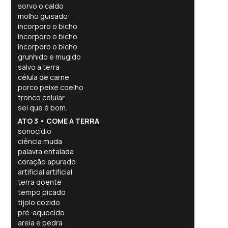
sorvo o caldo
molho guisado
incorporo o bicho
incorporo o bicho
incorporo o bicho
grunhido e mugido
salvo a terra
célula de carne
porco peixe coelho
tronco celular
sei que é bom.
ATO 3 • COME A TERRA
sonocídio
ciência muda
palavra entalada
coração apurado
artificial artificial
terra doente
tempo picado
tijolo cozido
pré-aquecido
areia e pedra